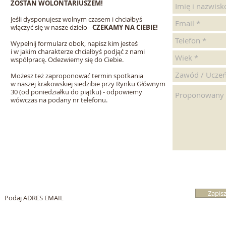
ZOSTAŃ WOLONTARIUSZEM!
Jeśli dysponujesz wolnym czasem i chciałbyś
włączyć się w nasze dzieło -
CZEKAMY NA CIEBIE!
Wypełnij formularz obok, napisz kim jesteś
i w jakim charakterze chciałbyś podjąć z nami
współpracę. Odezwiemy się do Ciebie.
Możesz też zaproponować termin spotkania
w naszej krakowskiej siedzibie przy Rynku Głównym
30 (od poniedziałku do piątku) - odpowiemy
wówczas na podany nr telefonu.
Zapisz