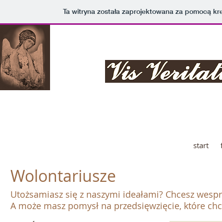
Ta witryna została zaprojektowana za pomocą kr
F U N D A C J A
Ł A
start
Wolontariusze
Utożsamiasz się z naszymi ideałami? Chcesz wespr
A może masz pomysł na przedsięwzięcie, które ch